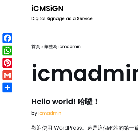
iCMSiGN
Skip
Digital Signage as a Service
to
content
首頁
»
彙整為 icmadmin
Facebook
WhatsApp
icmadmi
Pinterest
Gmail
Share
Hello world! 哈囉！
by
icmadmin
歡迎使用 WordPress。這是這個網站的