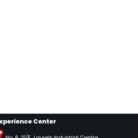
xperience Center
No. 6, 21/F., Laurels Industrial Centre,